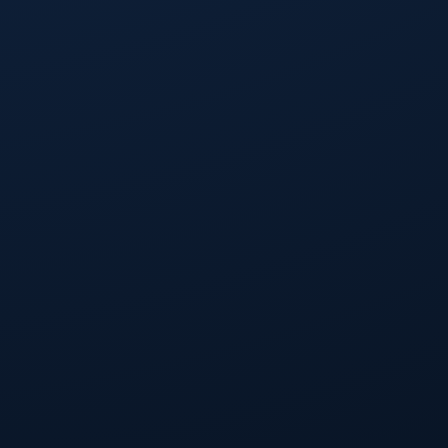
玩法理解一次看懂
世界杯竞猜平台信誉认证机构介绍
美加墨世界杯外围官网入门指南，登录
问题与入口地址说明
世界杯赛事直播回放与重播资源汇总