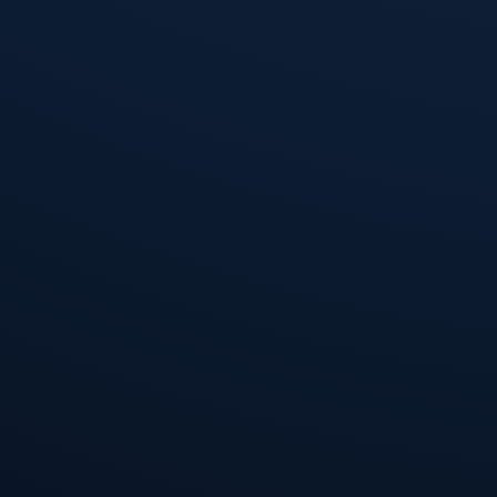
世界杯官网APP经验分享，
网页版对比和手机端使用别
忽略
2026-06-09T13:29:20+08:00