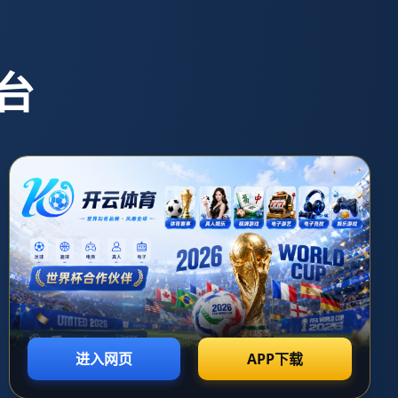
题解答
新闻资讯
联系我们
立即咨询