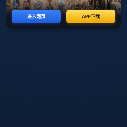
世界杯盘口备用入口整理，
让球变化和参考思路说明
2026-06-09T13:29:21+08:00
世界杯盘口备用入口整理与使用场景说
明 围绕世界杯盘口，很多人关注的不是
怎么玩，而是当常用入口打不开、卡顿
或被限制访问时，备用入口该怎么整理
和使用，以及在多个入口之间切换时如
何保证盘口数据连续、思路不乱