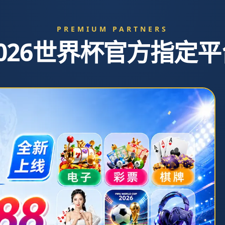
n@live-clubworldcup.com
网站首页
关于我们
服务优势
团队介绍
问
新闻动态
网站首页
新闻动态