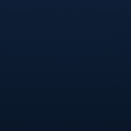
美加墨世界杯竞猜入口整
理，常见疑问与参与方式参
考
2026-06-08T13:29:28+08:00