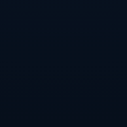
2026世界杯下注网站地址
说明，平台辨别和常见故障
参考
2026-06-08T13:29:27+08:00
2026世界杯下注网站地址说明与使用场
景概览 围绕“2026世界杯下注网站地址
说明，平台辨别和常见故障参考”这个主
题，核心问题是：怎样找到相对可靠的
下注网站地址、如何辨别平台真伪，以
及在访问或下注过程