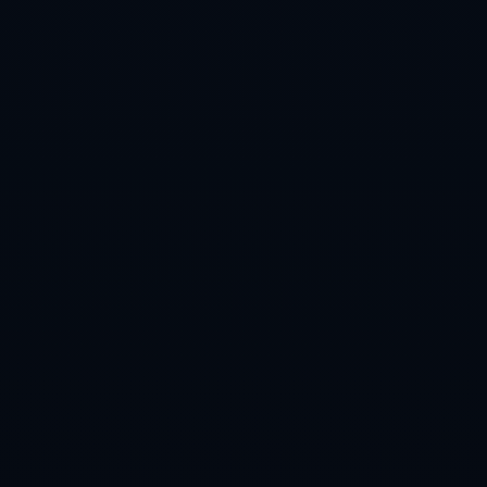
新闻资讯
联系我们
热门新闻
2026世界杯APP下载平台推荐，登录异常和
安装包选择怎么选
世界杯预测：东道主表现猜想
2026世界杯赛程预测与热门球队分析
世界杯赛事直播阵容分析与赛前预测