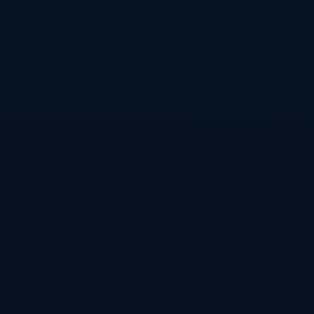
是否多输入空格或多了不必要的前后缀
尝试更换网络环境，例如从公司网络切换到手机
热点，排除局部网络屏蔽
更换浏览器或清理缓存，有些缓存重定向规则会
导致访问错误站点
如果平台有官方发布的备用地址或镜像域名，可
切换测试，观察是否仅某个域名异常
若在尝试备用地址时，页面风格、语言、登陆方式
与原站明显不同，即便能打开，也应视作潜在仿冒
站，不要输入账号密码。
登录与账户异常：无法登录、余额显示
错误
登录问题通常包含密码错误、验证码反复失败、账
户被锁定等情况。常见应对方式：