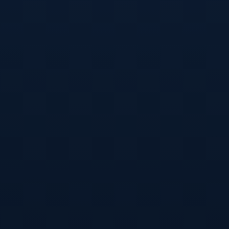
支付渠道方面，如果平台只提供极为小众且无法查
询记录的支付方式，例如只接受某种无法溯源的转
账二维码，不提供任何第三方支付记录或账单查
询，说明平台可随时否认收款记录，这是高风险特
征。
2026世界杯时期特有的仿冒风险
大型赛事带来流量高峰，仿冒站点和假“2026世界杯
下注网站地址”会明显增多。常见套路包括：
使用与知名平台极其相似的域名，替换一个字母
或添加前后缀
在社交平台伪装成“官方客服”，发布所谓新地址
冒充“专业推荐群”，先提供几次免费“稳赚单”，然
后引导到指定假站充值
应对方式是：用户只从已经验证过的渠道记录下主