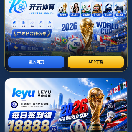
2026世界杯下注网站地址说明，平台辨别和常见故
障参考
2026-06-08T13:29:27+08:00
admin
2026世界杯下注网站地址说明与使用场
景概览
围绕“2026世界杯下注网站地址说明，平台辨别和常
见故障参考”这个主题，核心问题是：怎样找到相对
可靠的下注网站地址、如何辨别平台真伪，以及在
访问或下注过程中遇到故障时怎么排查。需要强调
的是，任何与世界杯相关的下注网站，都涉及资金
安全与合规风险，用户在寻找地址和操作账户时必
须自担风险并做好安全防护。