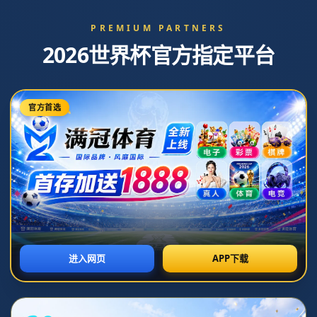
新闻资讯
网站首页
新闻资讯