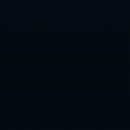
2026国际足联世界杯官方网站为球迷提供世界杯赛事直
播、实时比分更新与赛程查询服务，同时支持竞猜、投
注与比赛预测分析功能，为用户打造稳定安全的世界杯
赛事平台。