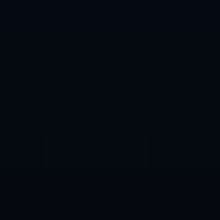
友情链接
– 友情链接
联系方式
地址: 陕西省咸阳市杨陵区揉谷镇
电话: 0311-9914364
手机: 18176060870