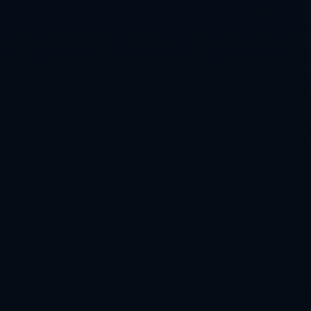
性别
*
备注
*
提交预约表单