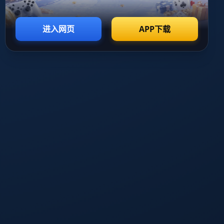
关于我们
服务优势
团队介绍
问题解答
新闻资讯
联系我们
热门新闻
美加墨世界杯小组赛下注网址经验分