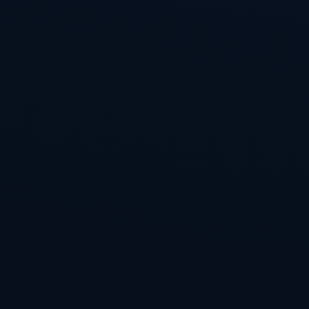
可以对比同组其他球队的休息时间差异。
净胜球压力
：有些队需要大比分获胜提升
在盘口层面，小组赛后两轮经常出现“提前
率图中表现为让球变浅、主胜赔付略微上调
是机械相信球队名气。
淘汰赛阶段：赛程密度与心理压
淘汰赛阶段，世界杯赛程的影响重点转向