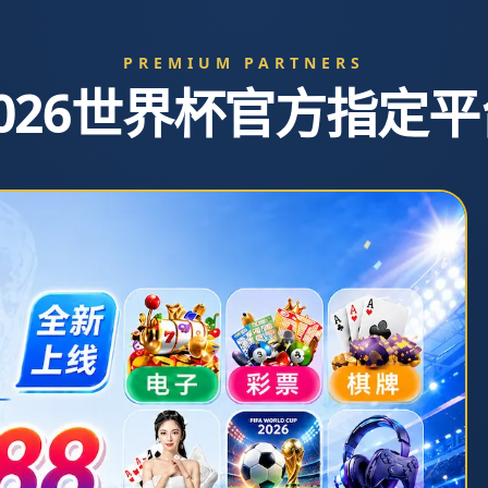
n@live-clubworldcup.com
网站首页
关于我们
服务优势
团队介绍
问
新闻资讯
网站首页
新闻资讯