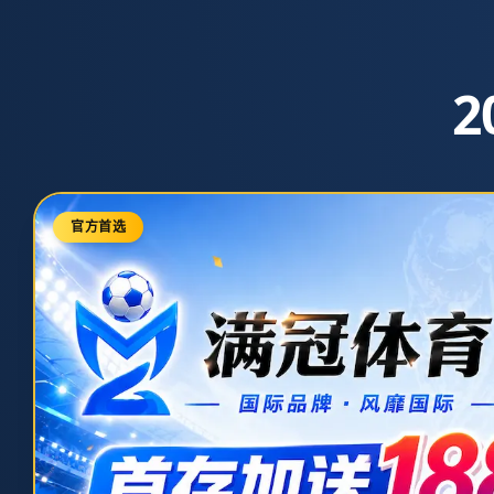
陕西省咸阳市杨陵区揉谷镇
0311-9914364
admi