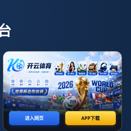
题解答
新闻资讯
联系我们
立即咨询