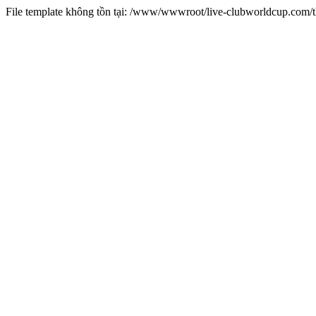
File template không tồn tại: /www/wwwroot/live-clubworldcup.com